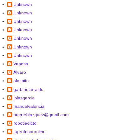
Unknown
Unknown
Unknown
Unknown
Unknown
Unknown
Unknown
Vanesa
Álvaro
alazpita
garbinelarralde
jblasgarcia
manuelvalencia
puertoblazquez@gmail.com
robotiadicto
tuprofesoronline