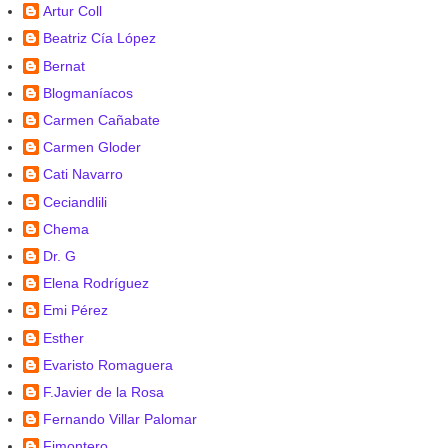
Artur Coll
Beatriz Cía López
Bernat
Blogmaníacos
Carmen Cañabate
Carmen Gloder
Cati Navarro
Ceciandlili
Chema
Dr. G
Elena Rodríguez
Emi Pérez
Esther
Evaristo Romaguera
F.Javier de la Rosa
Fernando Villar Palomar
Fjmontero