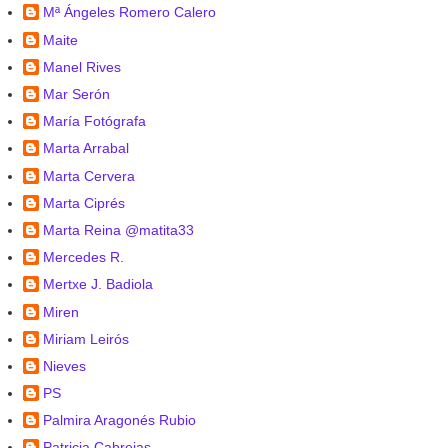
Mª Ángeles Romero Calero
Maite
Manel Rives
Mar Serón
María Fotógrafa
Marta Arrabal
Marta Cervera
Marta Ciprés
Marta Reina @matita33
Mercedes R.
Mertxe J. Badiola
Miren
Miriam Leirós
Nieves
PS
Palmira Aragonés Rubio
Patricia Cabrejas