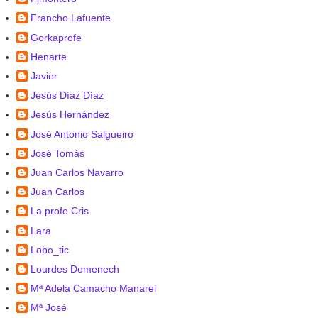
Francho Lafuente
Gorkaprofe
Henarte
Javier
Jesús Díaz Díaz
Jesús Hernández
José Antonio Salgueiro
José Tomás
Juan Carlos Navarro
Juan Carlos
La profe Cris
Lara
Lobo_tic
Lourdes Domenech
Mª Adela Camacho Manarel
Mª José